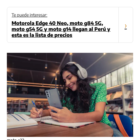
Te puede interesar:
Motorola Edge 40 Neo, moto g84 5G,
›
moto g54 5G y moto g14 llegan al Perú y
esta es la lista de precios
moto e32