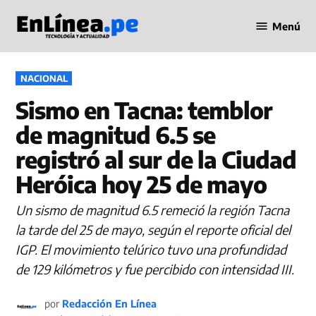
Saltar
Menú
al
Periodismo
contenido
en Línea
PUBLICADO
NACIONAL
EN
Sismo en Tacna: temblor
de magnitud 6.5 se
registró al sur de la Ciudad
Heróica hoy 25 de mayo
Un sismo de magnitud 6.5 remeció la región Tacna
la tarde del 25 de mayo, según el reporte oficial del
IGP. El movimiento telúrico tuvo una profundidad
de 129 kilómetros y fue percibido con intensidad III.
por
Redacción En Línea