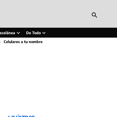
Open
Periodismo en Línea
Search
Inteligencia artificial, tecnología, tendencias,
actualidad y más
scelánea
De Todo
Open
Open
o
Celulares a tu nombre
wn
dropdown
dropdown
menu
menu