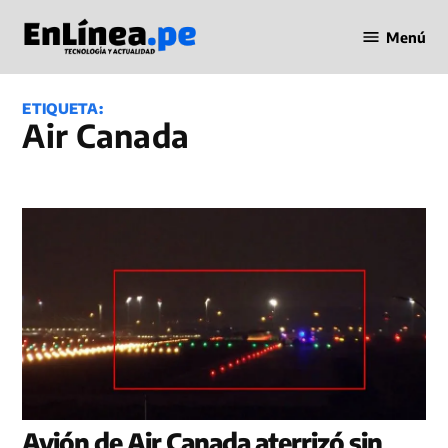
Saltar
Menú
al
Periodismo
contenido
en Línea
ETIQUETA:
Air Canada
Avión de Air Canada aterrizó sin