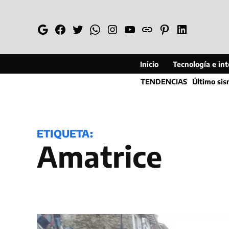
Saltar
al
Google
Facebook
Twitter
Whatsapp
Instagram
YouTube
Web
Pinterest
Linkedin
contenido
Inicio
Tecnología e inte
TENDENCIAS
Último si
ETIQUETA:
Amatrice