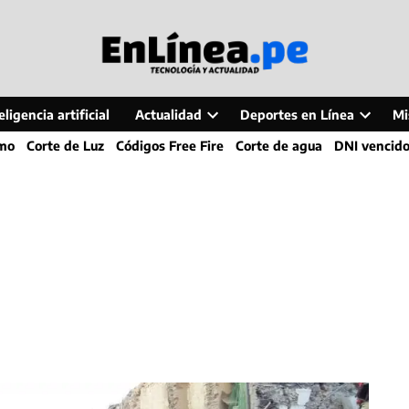
ligencia artificial
Actualidad
Deportes en Línea
Mi
Open
Open
smo
Corte de Luz
Códigos Free Fire
Corte de agua
DNI vencid
dropdown
dropdo
menu
menu