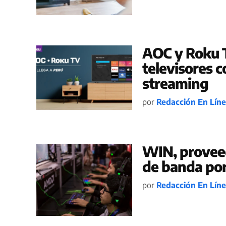
AOC y Roku T
televisores c
streaming
por
Redacción En Lín
WIN, proveed
de banda por
por
Redacción En Lín