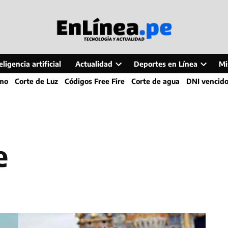
ligencia artificial
Actualidad
Deportes en Línea
Mi
Open
Open
smo
Corte de Luz
Códigos Free Fire
Corte de agua
DNI vencid
dropdown
dropdo
menu
menu
e