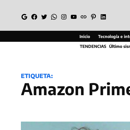
Saltar
al
Google
Facebook
Twitter
Whatsapp
Instagram
YouTube
Web
Pinterest
Linkedin
contenido
Inicio
Tecnología e inte
TENDENCIAS
Último si
ETIQUETA:
Amazon Prim