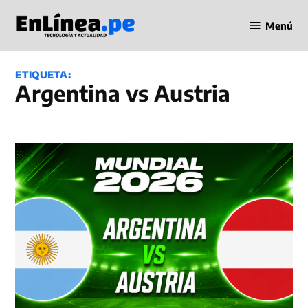
Saltar
Menú
al
Periodismo
contenido
en Línea
ETIQUETA:
Argentina vs Austria