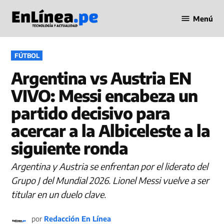
Saltar
Menú
al
Periodismo
contenido
en Línea
PUBLICADO
FÚTBOL
EN
Argentina vs Austria EN
VIVO: Messi encabeza un
partido decisivo para
acercar a la Albiceleste a la
siguiente ronda
Argentina y Austria se enfrentan por el liderato del
Grupo J del Mundial 2026. Lionel Messi vuelve a ser
titular en un duelo clave.
por
Redacción En Línea