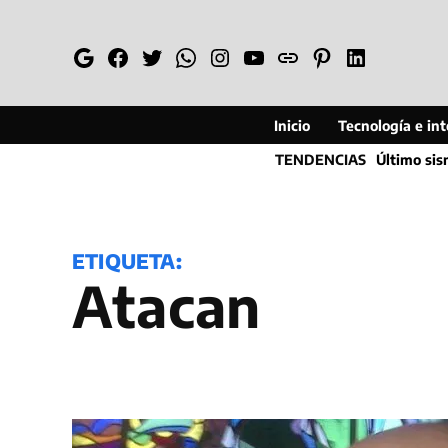
Saltar
al
Google
Facebook
Twitter
Whatsapp
Instagram
YouTube
Web
Pinterest
Linkedin
contenido
Inicio
Tecnología e inte
TENDENCIAS
Último si
ETIQUETA:
Atacan