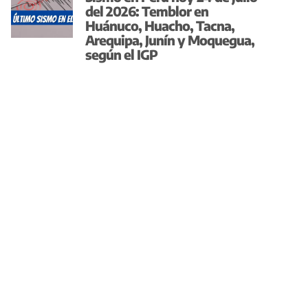
del 2026: Temblor en
Huánuco, Huacho, Tacna,
Arequipa, Junín y Moquegua,
según el IGP