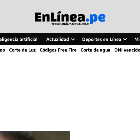
ligencia artificial
Actualidad
Deportes en Línea
Mi
Open
Open
smo
Corte de Luz
Códigos Free Fire
Corte de agua
DNI vencid
dropdown
dropdo
menu
menu