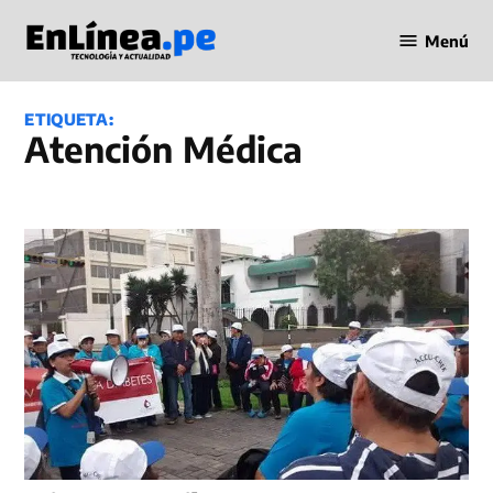
Saltar
Menú
al
Periodismo
contenido
en Línea
ETIQUETA:
Atención Médica