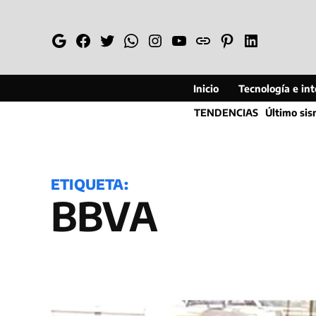
Saltar
al
Google
Facebook
Twitter
Whatsapp
Instagram
YouTube
Web
Pinterest
Linkedin
contenido
Inicio
Tecnología e inte
TENDENCIAS
Último si
ETIQUETA:
BBVA