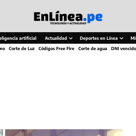
ligencia artificial
Actualidad
Deportes en Línea
Mi
Open
Open
smo
Corte de Luz
Códigos Free Fire
Corte de agua
DNI vencid
dropdown
dropdo
menu
menu