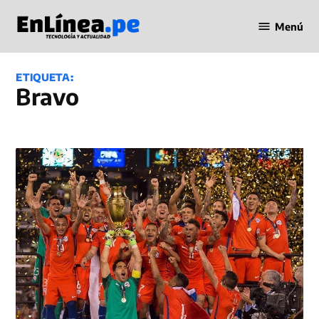
Saltar
Menú
al
Periodismo
contenido
en Línea
ETIQUETA:
Bravo