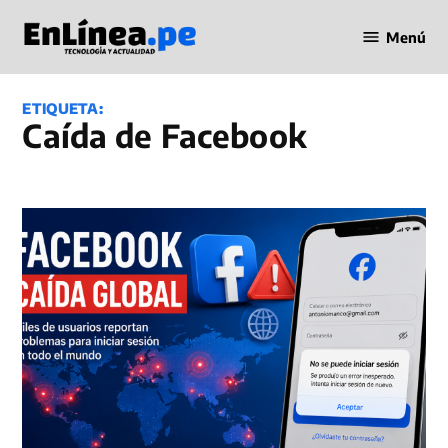
Saltar
Menú
al
Periodismo
contenido
en Línea
ETIQUETA:
Caída de Facebook