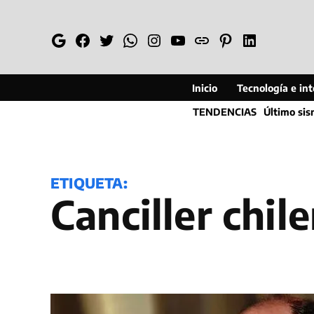
Saltar
al
Google
Facebook
Twitter
Whatsapp
Instagram
YouTube
Web
Pinterest
Linkedin
contenido
Inicio
Tecnología e inte
TENDENCIAS
Último si
ETIQUETA:
Canciller chil