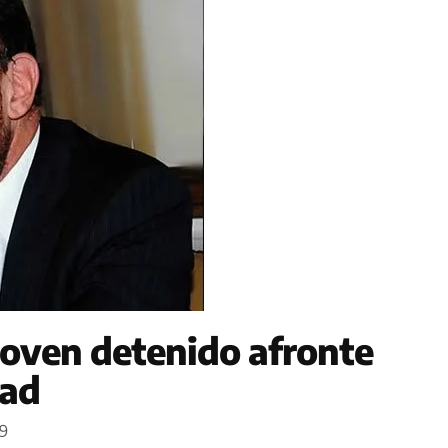
 joven detenido afronte
tad
49