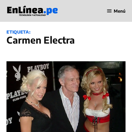
Saltar
Menú
al
Periodismo
contenido
en Línea
ETIQUETA:
Carmen Electra