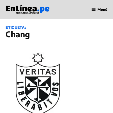
Saltar
Menú
al
Periodismo
contenido
en Línea
ETIQUETA:
Chang