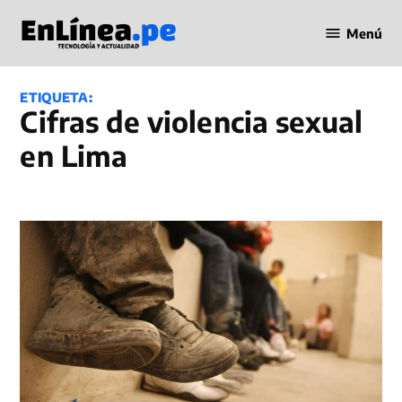
Saltar
Menú
al
Periodismo
contenido
en Línea
ETIQUETA:
Cifras de violencia sexual
en Lima