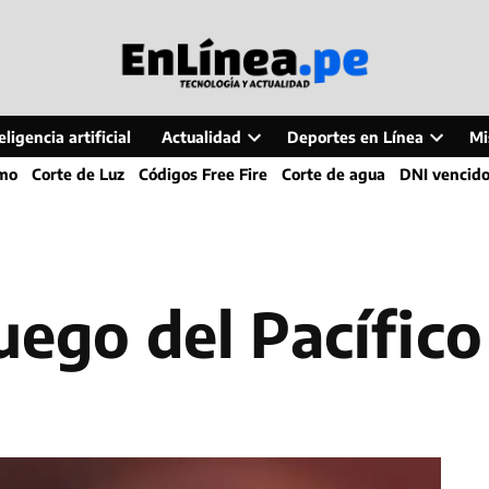
ligencia artificial
Actualidad
Deportes en Línea
Mi
Open
Open
smo
Corte de Luz
Códigos Free Fire
Corte de agua
DNI vencid
dropdown
dropdo
menu
menu
uego del Pacífico