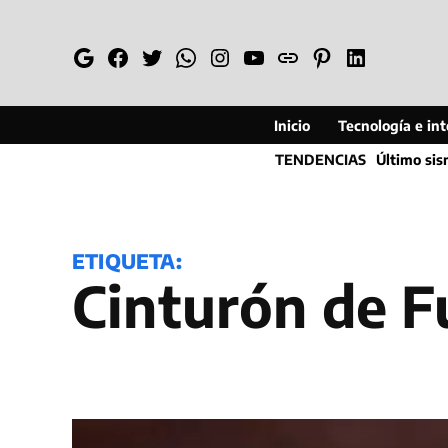
Saltar
al
Google
Facebook
Twitter
Whatsapp
Instagram
YouTube
Web
Pinterest
Linkedin
contenido
Inicio
Tecnología e inte
TENDENCIAS
Último si
ETIQUETA:
Cinturón de F