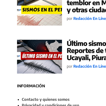
temblor en M
y otras ciud
por
Redacción En Lín
Último sismo
Reportes de 
Ucayali, Piur
por
Redacción En Lín
INFORMACIÓN
Contacto y quienes somos
Privacidad y condiciones de uso