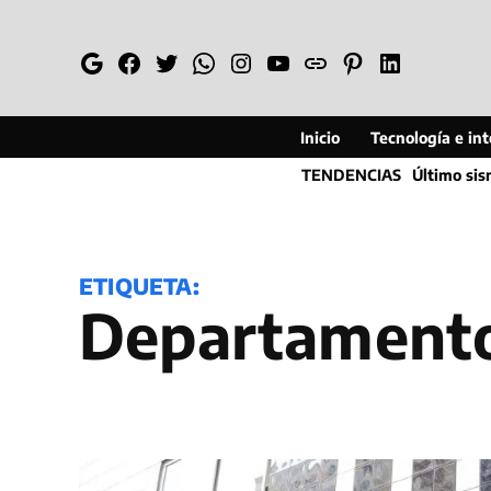
Saltar
al
Google
Facebook
Twitter
Whatsapp
Instagram
YouTube
Web
Pinterest
Linkedin
contenido
Inicio
Tecnología e inte
TENDENCIAS
Último si
ETIQUETA:
departament