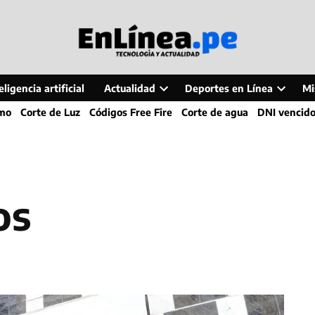
ligencia artificial
Actualidad
Deportes en Línea
Mi
Open
Open
smo
Corte de Luz
Códigos Free Fire
Corte de agua
DNI vencid
dropdown
dropdo
menu
menu
os