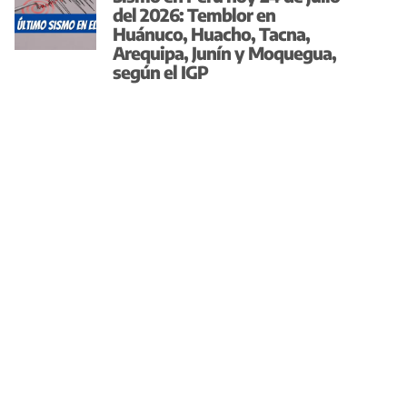
del 2026: Temblor en
Huánuco, Huacho, Tacna,
Arequipa, Junín y Moquegua,
según el IGP