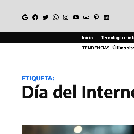
Saltar
al
Google
Facebook
Twitter
Whatsapp
Instagram
YouTube
Web
Pinterest
Linkedin
contenido
Inicio
Tecnología e inte
TENDENCIAS
Último si
ETIQUETA:
Día del Intern