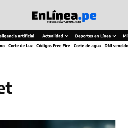
ligencia artificial
Actualidad
Deportes en Línea
Mi
Open
Open
smo
Corte de Luz
Códigos Free Fire
Corte de agua
DNI vencid
dropdown
dropdo
menu
menu
et