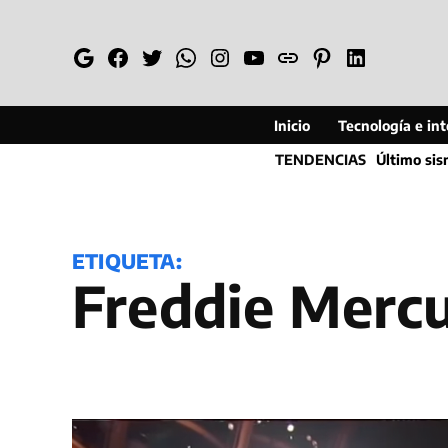
Saltar
al
Google
Facebook
Twitter
Whatsapp
Instagram
YouTube
Web
Pinterest
Linkedin
contenido
Inicio
Tecnología e inte
TENDENCIAS
Último si
ETIQUETA:
Freddie Merc