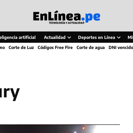
ligencia artificial
Actualidad
Deportes en Línea
Mi
Open
Open
smo
Corte de Luz
Códigos Free Fire
Corte de agua
DNI vencid
dropdown
dropdo
menu
menu
ury