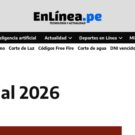
ligencia artificial
Actualidad
Deportes en Línea
Mi
Open
Open
smo
Corte de Luz
Códigos Free Fire
Corte de agua
DNI vencid
dropdown
dropdo
menu
menu
ial 2026