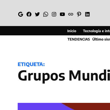
Saltar
al
Google
Facebook
Twitter
Whatsapp
Instagram
YouTube
Web
Pinterest
Linkedin
contenido
Inicio
Tecnología e inte
TENDENCIAS
Último si
ETIQUETA:
grupos Mund