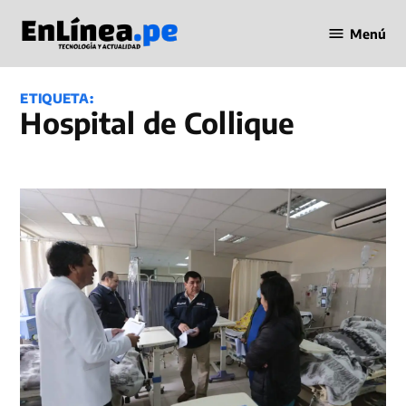
Saltar
Menú
al
Periodismo
contenido
en Línea
ETIQUETA:
hospital de Collique