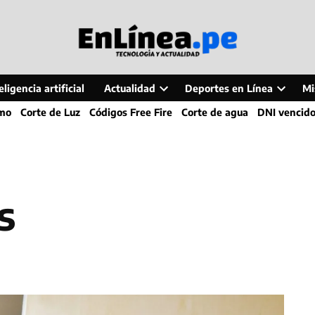
ligencia artificial
Actualidad
Deportes en Línea
Mi
Open
Open
smo
Corte de Luz
Códigos Free Fire
Corte de agua
DNI vencid
dropdown
dropdo
menu
menu
s