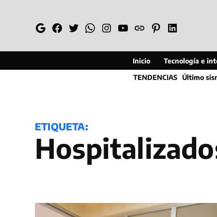
Saltar
al
Google
Facebook
Twitter
Whatsapp
Instagram
YouTube
Web
Pinterest
Linkedin
contenido
Inicio
Tecnología e inte
TENDENCIAS
Último si
ETIQUETA:
hospitalizado