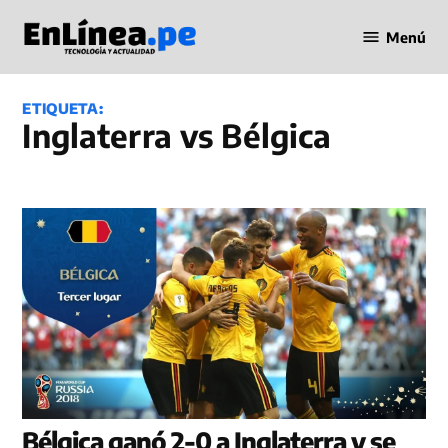
Saltar
Menú
al
Periodismo
contenido
en Línea
ETIQUETA:
Inglaterra vs Bélgica
Bélgica ganó 2-0 a Inglaterra y se