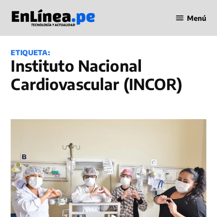
Saltar
Menú
al
Periodismo
contenido
en Línea
ETIQUETA:
Instituto Nacional
Cardiovascular (INCOR)