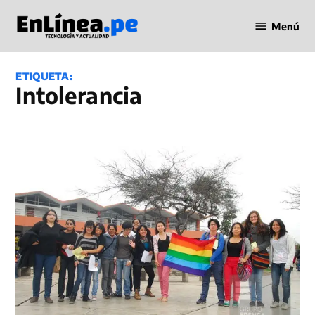
Saltar
Menú
al
Periodismo
contenido
en Línea
ETIQUETA:
Intolerancia