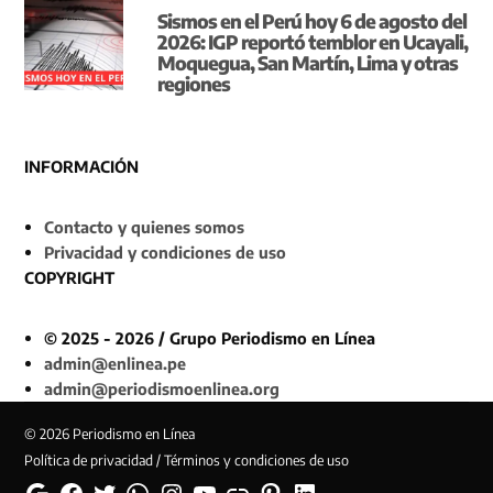
Sismos en el Perú hoy 6 de agosto del
2026: IGP reportó temblor en Ucayali,
Moquegua, San Martín, Lima y otras
regiones
INFORMACIÓN
Contacto y quienes somos
Privacidad y condiciones de uso
COPYRIGHT
© 2025 - 2026 / Grupo Periodismo en Línea
admin@enlinea.pe
admin@periodismoenlinea.org
© 2026 Periodismo en Línea
Política de privacidad / Términos y condiciones de uso
Google
Facebook
Twitter
Whatsapp
Instagram
YouTube
Web
Pinterest
Linkedin