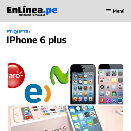
Saltar
Menú
al
Periodismo
contenido
en Línea
ETIQUETA:
iPhone 6 plus