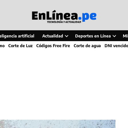
ligencia artificial
Actualidad
Deportes en Línea
Mi
Open
Open
smo
Corte de Luz
Códigos Free Fire
Corte de agua
DNI vencid
dropdown
dropdo
menu
menu