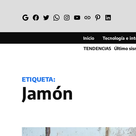
Saltar
al
Google
Facebook
Twitter
Whatsapp
Instagram
YouTube
Web
Pinterest
Linkedin
contenido
Inicio
Tecnología e inte
TENDENCIAS
Último si
ETIQUETA:
jamón