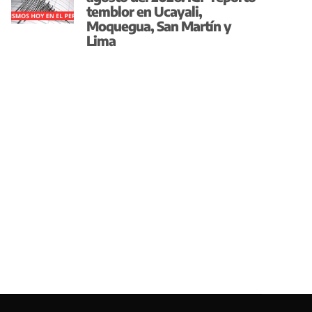
temblor en Ucayali,
Moquegua, San Martín y
Lima