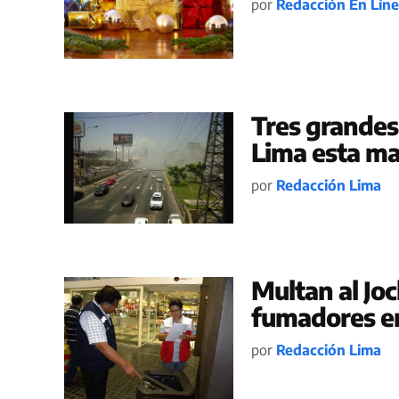
por
Redacción En Lín
Tres grandes
Lima esta m
por
Redacción Lima
Multan al Joc
fumadores en
por
Redacción Lima