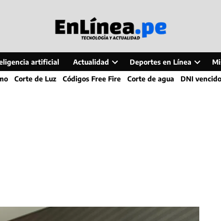
ligencia artificial
Actualidad
Deportes en Línea
Mi
Open
Open
smo
Corte de Luz
Códigos Free Fire
Corte de agua
DNI vencid
dropdown
dropdo
menu
menu