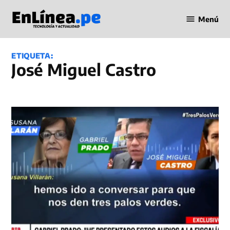
Saltar
Menú
al
Periodismo
contenido
en Línea
ETIQUETA:
José Miguel Castro