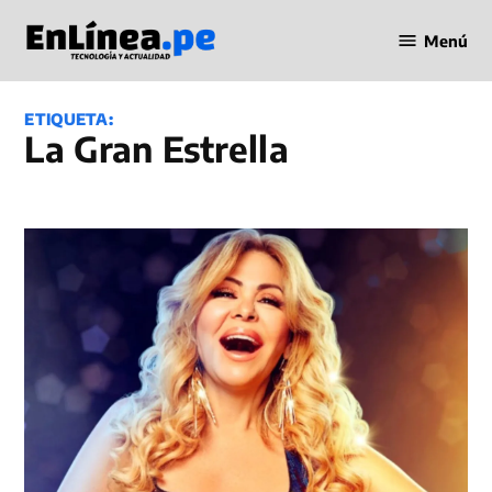
Saltar
Menú
al
Periodismo
contenido
en Línea
ETIQUETA:
La Gran Estrella