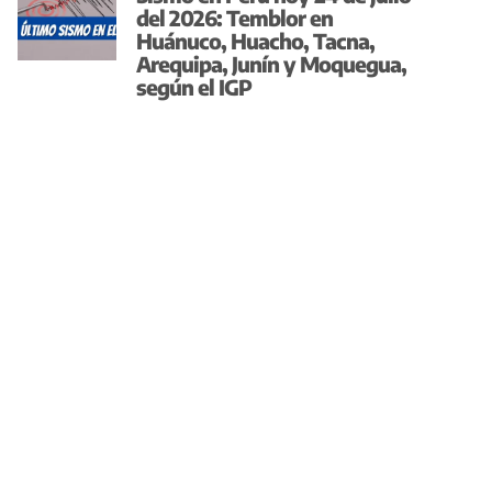
del 2026: Temblor en
Huánuco, Huacho, Tacna,
Arequipa, Junín y Moquegua,
según el IGP