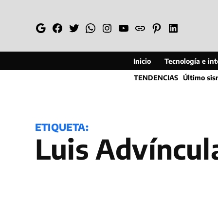
Saltar
al
Google
Facebook
Twitter
Whatsapp
Instagram
YouTube
Web
Pinterest
Linkedin
contenido
Inicio
Tecnología e inte
TENDENCIAS
Último si
ETIQUETA:
Luis Advíncul