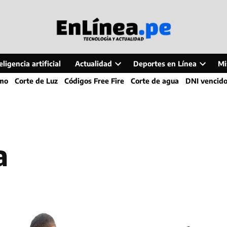
ligencia artificial
Actualidad
Deportes en Línea
Mi
Open
Open
smo
Corte de Luz
Códigos Free Fire
Corte de agua
DNI vencid
dropdown
dropdo
menu
menu
a