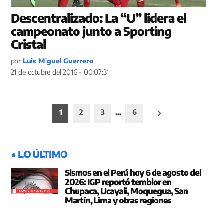
Descentralizado: La “U” lidera el
campeonato junto a Sporting
Cristal
por
Luis Miguel Guerrero
21 de octubre del 2016 - 00:07:31
Paginación
1
2
3
…
6
de
entradas
● LO ÚLTIMO
Sismos en el Perú hoy 6 de agosto del
2026: IGP reportó temblor en
Chupaca, Ucayali, Moquegua, San
Martín, Lima y otras regiones