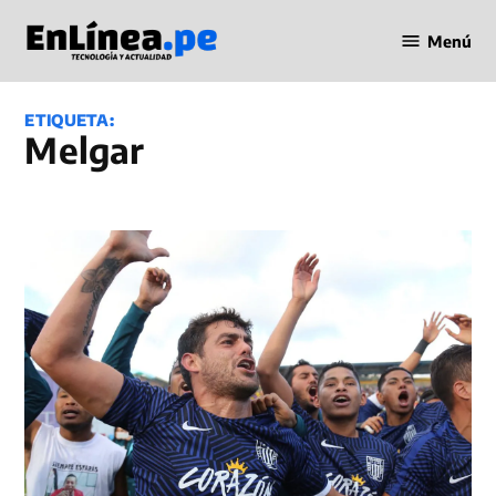
Saltar
Menú
al
Periodismo
contenido
en Línea
ETIQUETA:
Melgar