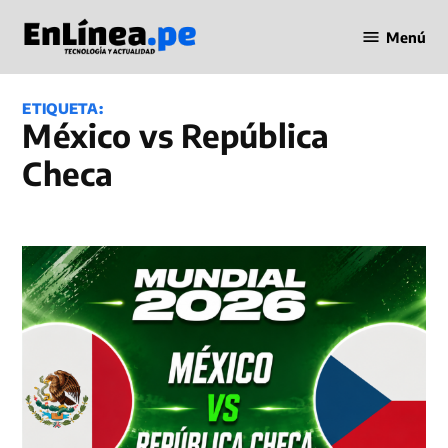
Saltar
Menú
al
Periodismo
contenido
en Línea
ETIQUETA:
México vs República
Checa