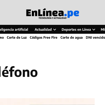
ligencia artificial
Actualidad
Deportes en Línea
Mi
Open
Open
smo
Corte de Luz
Códigos Free Fire
Corte de agua
DNI vencid
dropdown
dropdo
menu
menu
léfono