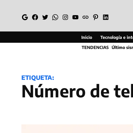
Saltar
al
Google
Facebook
Twitter
Whatsapp
Instagram
YouTube
Web
Pinterest
Linkedin
contenido
Inicio
Tecnología e inte
TENDENCIAS
Último si
ETIQUETA:
número de te