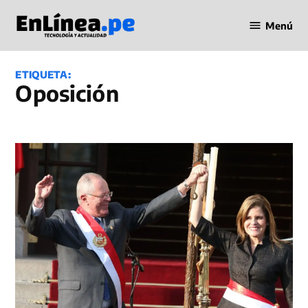
Saltar
Menú
al
Periodismo
contenido
en Línea
ETIQUETA:
Oposición