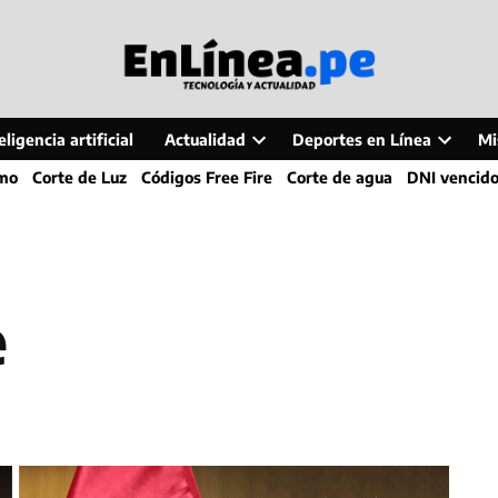
ligencia artificial
Actualidad
Deportes en Línea
Mi
Open
Open
smo
Corte de Luz
Códigos Free Fire
Corte de agua
DNI vencid
dropdown
dropdo
menu
menu
e