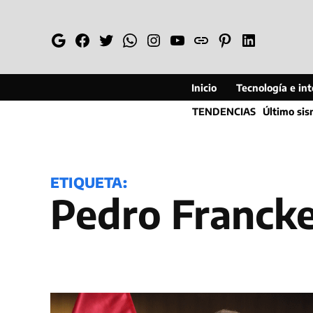
Saltar
al
Google
Facebook
Twitter
Whatsapp
Instagram
YouTube
Web
Pinterest
Linkedin
contenido
Inicio
Tecnología e inte
TENDENCIAS
Último si
ETIQUETA:
Pedro Franck