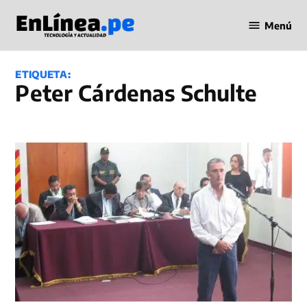
Saltar
Menú
al
Periodismo
contenido
en Línea
ETIQUETA:
Peter Cárdenas Schulte