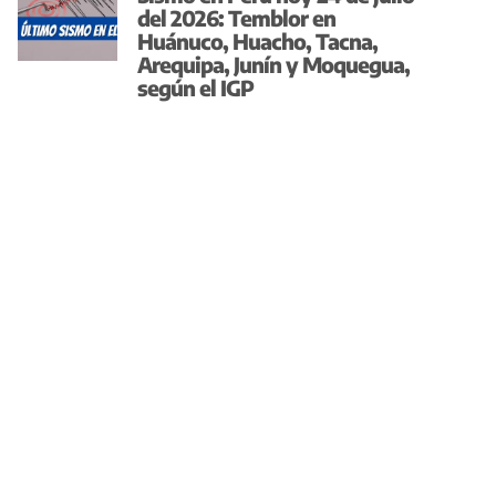
del 2026: Temblor en
Huánuco, Huacho, Tacna,
Arequipa, Junín y Moquegua,
según el IGP