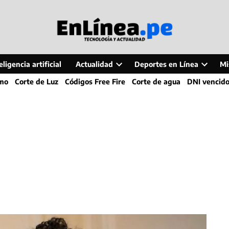
ligencia artificial
Actualidad
Deportes en Línea
Mi
Open
Open
smo
Corte de Luz
Códigos Free Fire
Corte de agua
DNI vencid
dropdown
dropdo
menu
menu