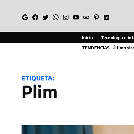
Saltar
al
Google
Facebook
Twitter
Whatsapp
Instagram
YouTube
Web
Pinterest
Linkedin
contenido
Inicio
Tecnología e inte
TENDENCIAS
Último si
ETIQUETA:
Plim