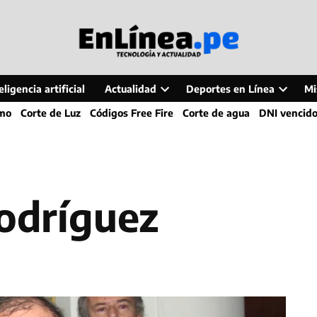
ligencia artificial
Actualidad
Deportes en Línea
Mi
Open
Open
smo
Corte de Luz
Códigos Free Fire
Corte de agua
DNI vencid
dropdown
dropdo
menu
menu
Rodríguez