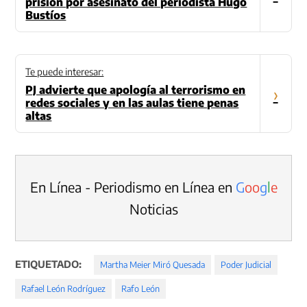
prisión por asesinato del periodista Hugo
Bustíos
Te puede interesar:
PJ advierte que apología al terrorismo en
›
redes sociales y en las aulas tiene penas
altas
En Línea - Periodismo en Línea en
G
o
o
g
l
e
Noticias
ETIQUETADO:
Martha Meier Miró Quesada
Poder Judicial
Rafael León Rodríguez
Rafo León