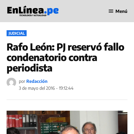
Saltar
Menú
al
Periodismo
contenido
en Línea
PUBLICADO
JUDICIAL
EN
Rafo León: PJ reservó fallo
condenatorio contra
periodista
por
Redacción
3 de mayo del 2016 - 19:12:44