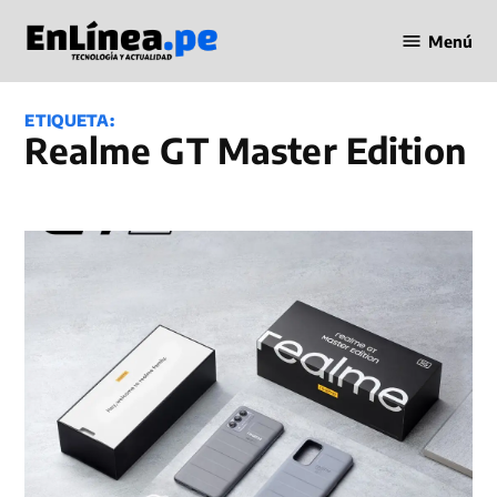
Saltar
Menú
al
Periodismo
contenido
en Línea
ETIQUETA:
realme GT Master Edition