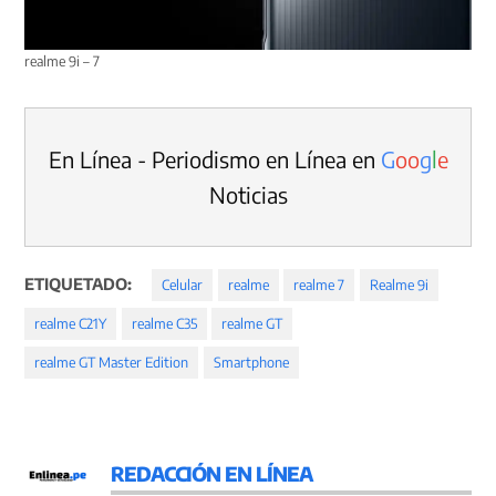
realme 9i – 7
En Línea - Periodismo en Línea en
G
o
o
g
l
e
Noticias
ETIQUETADO:
Celular
realme
realme 7
Realme 9i
realme C21Y
realme C35
realme GT
realme GT Master Edition
Smartphone
REDACCIÓN EN LÍNEA