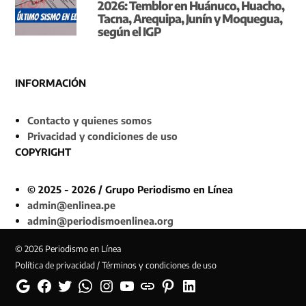
2026: Temblor en Huánuco, Huacho,
Tacna, Arequipa, Junín y Moquegua,
según el IGP
INFORMACIÓN
Contacto y quienes somos
Privacidad y condiciones de uso
COPYRIGHT
© 2025 - 2026 / Grupo Periodismo en Línea
admin@enlinea.pe
admin@periodismoenlinea.org
© 2026 Periodismo en Línea
Política de privacidad / Términos y condiciones de uso
Google
Facebook
Twitter
Whatsapp
Instagram
YouTube
Web
Pinterest
Linkedin