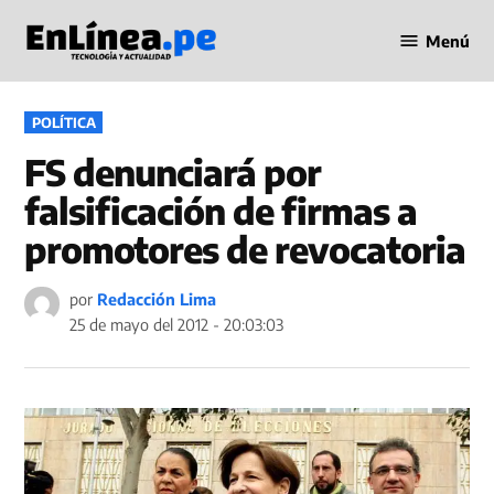
Saltar
Menú
al
Periodismo
contenido
en Línea
PUBLICADO
POLÍTICA
EN
FS denunciará por
falsificación de firmas a
promotores de revocatoria
por
Redacción Lima
25 de mayo del 2012 - 20:03:03