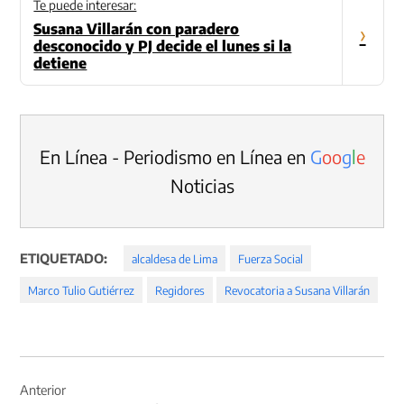
Te puede interesar:
Susana Villarán con paradero
›
desconocido y PJ decide el lunes si la
detiene
En Línea - Periodismo en Línea en
G
o
o
g
l
e
Noticias
ETIQUETADO:
alcaldesa de Lima
Fuerza Social
Marco Tulio Gutiérrez
Regidores
Revocatoria a Susana Villarán
Navegación
de
Anterior