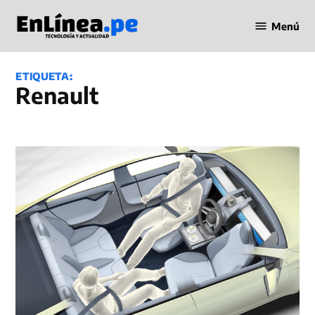
Saltar
Menú
al
Periodismo
contenido
en Línea
ETIQUETA:
Renault