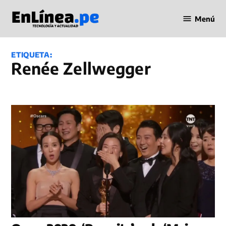
Saltar
Menú
al
Periodismo
contenido
en Línea
ETIQUETA:
Renée Zellwegger