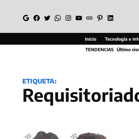
Saltar
al
Google
Facebook
Twitter
Whatsapp
Instagram
YouTube
Web
Pinterest
Linkedin
contenido
Inicio
Tecnología e inte
TENDENCIAS
Último si
ETIQUETA:
requisitoriad