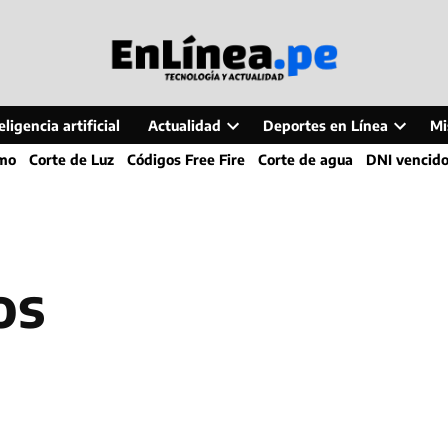
ligencia artificial
Actualidad
Deportes en Línea
Mi
Open
Open
smo
Corte de Luz
Códigos Free Fire
Corte de agua
DNI vencid
dropdown
dropdo
menu
menu
os