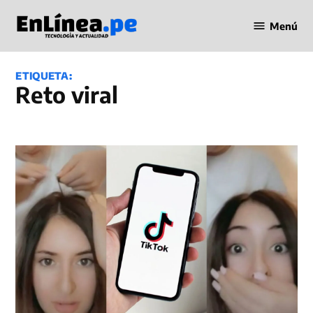
Saltar
Menú
al
Periodismo
contenido
en Línea
ETIQUETA:
reto viral